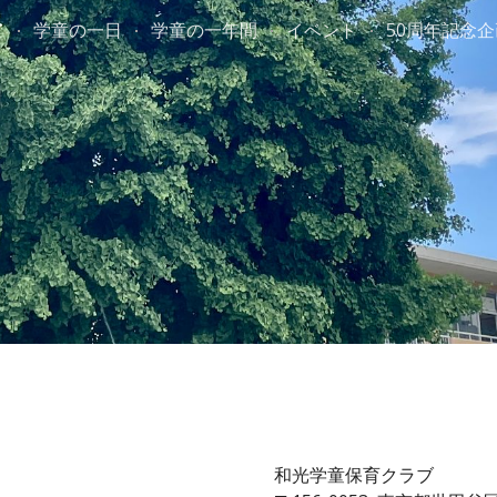
て
学童の一日
学童の一年間
イベント
50周年記念企
ip to main content
Skip to navigat
和光学童保育クラブ