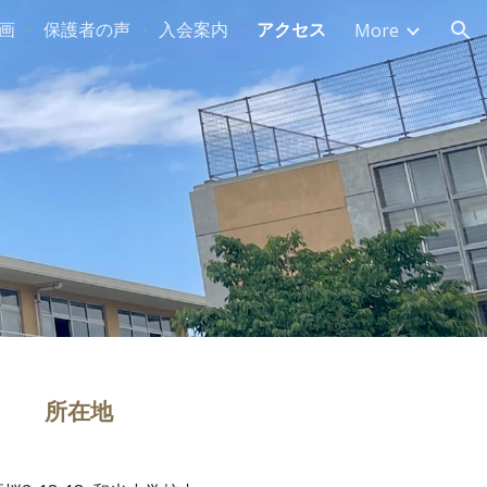
画
保護者の声
入会案内
アクセス
More
ion
所在地