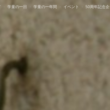
て
学童の一日
学童の一年間
イベント
50周年記念企
ip to main content
Skip to navigat