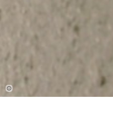
Page
Report abuse
updated